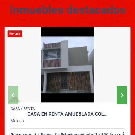
Inmuebles
destacados
Rentado
/
CASA
RENTA
CASA EN RENTA AMUEBLADA COL…
Mexico
2
Recamaras:
3 /
Baños:
3 /
Estacionamiento:
1 / 120 Área m