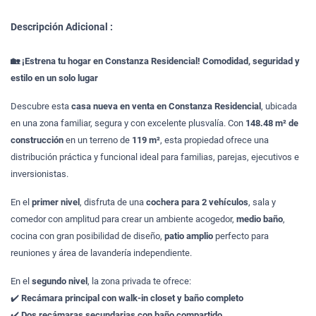
Descripción Adicional :
🏡 ¡Estrena tu hogar en Constanza Residencial! Comodidad, seguridad y
estilo en un solo lugar
Descubre esta
casa nueva en venta en Constanza Residencial
, ubicada
en una zona familiar, segura y con excelente plusvalía. Con
148.48 m² de
construcción
en un terreno de
119 m²
, esta propiedad ofrece una
distribución práctica y funcional ideal para familias, parejas, ejecutivos e
inversionistas.
En el
primer nivel
, disfruta de una
cochera para 2 vehículos
, sala y
comedor con amplitud para crear un ambiente acogedor,
medio baño
,
cocina con gran posibilidad de diseño,
patio amplio
perfecto para
reuniones y área de lavandería independiente.
En el
segundo nivel
, la zona privada te ofrece:
✔️
Recámara principal con walk-in closet y baño completo
✔️
Dos recámaras secundarias con baño compartido