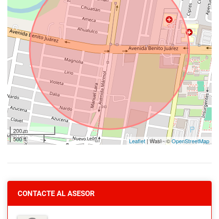
200 m
500 ft
Leaflet
| Wasi - ©
OpenStreetMap
CONTACTE AL ASESOR