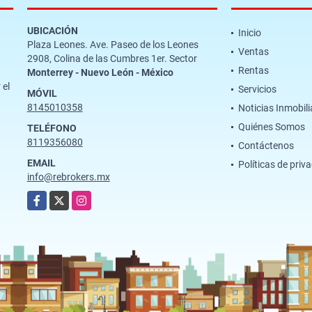
UBICACIÓN
Inicio
Plaza Leones. Ave. Paseo de los Leones
Ventas
2908, Colina de las Cumbres 1er. Sector
Rentas
Monterrey - Nuevo León - México
 el
Servicios
MÓVIL
8145010358
Noticias Inmobili
Quiénes Somos
TELÉFONO
8119356080
Contáctenos
EMAIL
Políticas de priv
info@rebrokers.mx
Facebook
X
Instagram