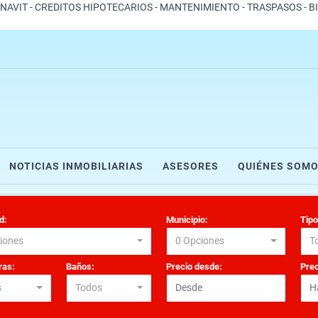
ONAVIT - CREDITOS HIPOTECARIOS - MANTENIMIENTO - TRASPASOS - B
NOTICIAS INMOBILIARIAS
ASESORES
QUIÉNES SOM
d:
Municipio:
Tipo
iones
0 Opciones
T
as:
Baños:
Precio desde:
Prec
s
Todos