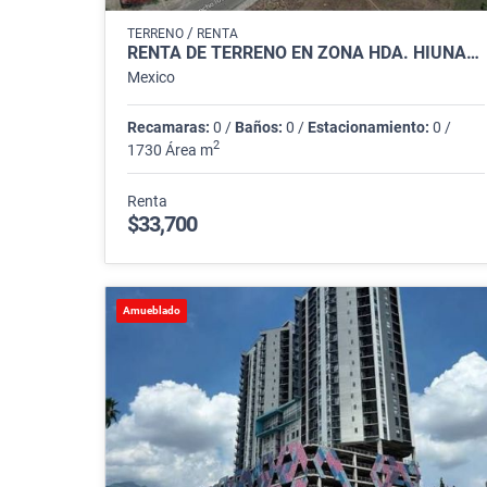
/
TERRENO
RENTA
RENTA DE TERRENO EN ZONA HDA. HIUNALÁ, APOCADA
Mexico
Recamaras:
0 /
Baños:
0 /
Estacionamiento:
0 /
2
1730 Área m
Renta
$33,700
Amueblado