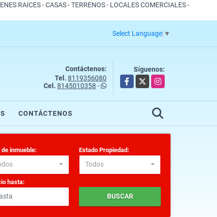
IENES RAICES - CASAS - TERRENOS - LOCALES COMERCIALES -
Select Language
▼
Contáctenos:
Síguenos:
Tel.
8119356080
Facebook
X
Instagram
Cel.
8145010358
-
OS
CONTÁCTENOS
 de inmueble:
Estado Propiedad:
odos
Todos
io hasta:
BUSCAR