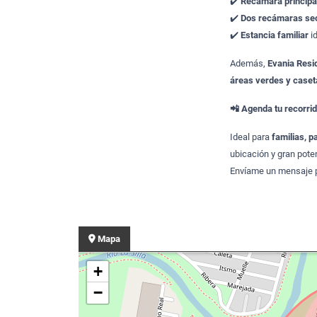
✔️
Recámara principal
✔️
Dos recámaras sec
✔️
Estancia familiar
id
Además,
Evania Resi
áreas verdes y caseta
📲 Agenda tu recorri
Ideal para
familias, p
ubicación y gran poten
Envíame un mensaje p
Mapa
+
−