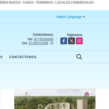
IENES RAICES - CASAS - TERRENOS - LOCALES COMERCIALES -
Select Language
▼
Contáctenos:
Síguenos:
Tel.
8119356080
Facebook
X
Instagram
Cel.
8145010358
-
OS
CONTÁCTENOS