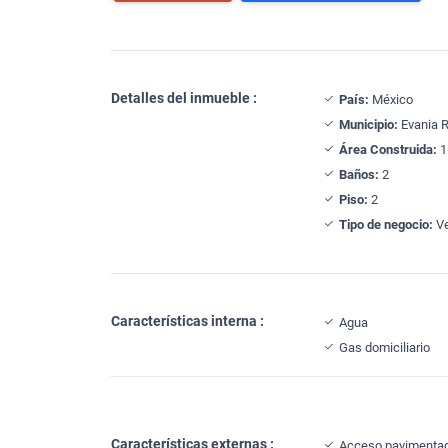
Detalles del inmueble :
País:
México
Municipio:
Evania R
Área Construida:
1
Baños:
2
Piso:
2
Tipo de negocio:
Ve
Características interna :
Agua
Gas domiciliario
Características externas :
Acceso pavimenta