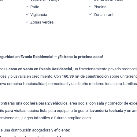
Patio
Piscina
Vigilancia
Zona infantil
Zonas verdes
seguridad en Evania Residencial — ¡Estrena tu próxima casa!
rmosa
casa en venta en Evania Residencial
, un fraccionamiento privado reconoci
erdes y plusvalía en crecimiento. Con
160.39 m² de construcción
sobre un terren
ueva combina funcionalidad, comodidad y un diseño moderno ideal para familias
contrarás una
cochera para 2 vehículos
, área social con sala y comedor de exc
ño para visitas
, cocina lista para equipar a tu gusto,
lavandería techada
y un
am
onvivencias, juegos infantiles o futuras ampliaciones.
e una distribución acogedora y eficiente: