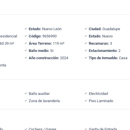
Estado:
Nuevo León
Ciudad:
Guadalupe
esidencial
Código:
9656990
Estado:
Nuevo
60.39 m²
Área Terreno:
119 m²
Recamaras:
3
Baño medio:
Si
Estacionamiento:
2
Año construcción:
2024
Tipo de inmueble:
Casa
nta
Baño auxiliar
Electricidad
Zona de lavandería
Piso Laminado
do
Cochera / Garaje
Garita de Entrada