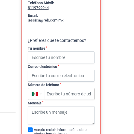
Teléfono Móvil:
8119799944
Email:
jessica@reb.com.mx
¿Prefieres que te contactemos?
*
Tu nombre
*
Correo electrónico
*
Número de teléfono
▼
*
Mensaje
Acepto recibir información sobre