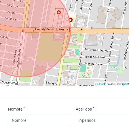
Leaflet
| Wasi - ©
OpenS
*
*
Nombre
Apellidos