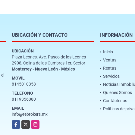
UBICACIÓN Y CONTACTO
INFORMACIÓN
UBICACIÓN
Inicio
Plaza Leones. Ave. Paseo de los Leones
Ventas
2908, Colina de las Cumbres 1er. Sector
Rentas
Monterrey - Nuevo León - México
 el
Servicios
MÓVIL
8145010358
Noticias Inmobili
Quiénes Somos
TELÉFONO
8119356080
Contáctenos
EMAIL
Políticas de priv
info@rebrokers.mx
Facebook
X
Instagram