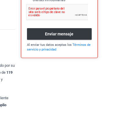
ofertas inmobiliarias
Enviar mensaje
Al enviar tus datos aceptas los
Términos de
servicio y privacidad
do por su
o de
119
 y
elente
plio