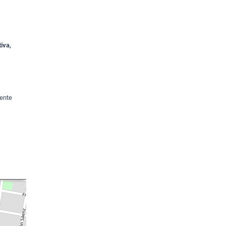
iva,
.
ente