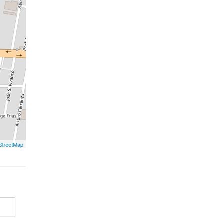
treetMap