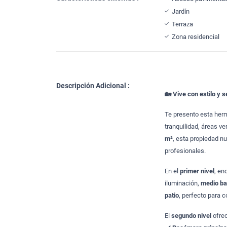
Jardín
Terraza
Zona residencial
Descripción Adicional :
🏡 Vive con estilo y 
Te presento esta he
tranquilidad, áreas v
m²
, esta propiedad n
profesionales.
En el
primer nivel
, en
iluminación,
medio ba
patio
, perfecto para c
El
segundo nivel
ofrec