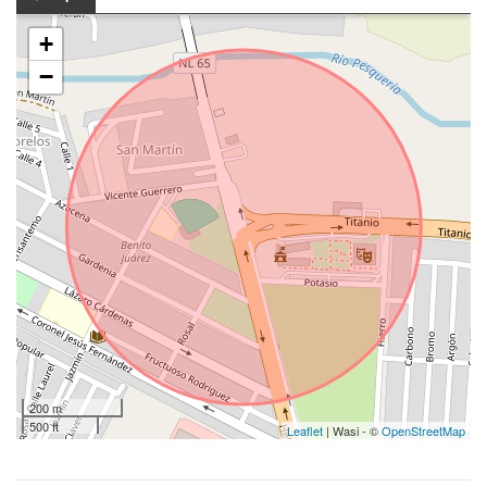
+
−
200 m
500 ft
Leaflet
| Wasi - ©
OpenStreetMap