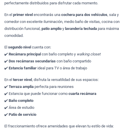
perfectamente distribuidos para disfrutar cada momento.
En el
primer nivel
encontrarás una
cochera para dos vehículos
, sala y
comedor con excelente iluminación, medio baño de visitas, cocina con
distribución funcional,
patio amplio
y
lavandería techada
para máxima
comodidad.
El
segundo nivel
cuenta con:
✔️
Recámara principal
con baño completo y
walking closet
✔️
Dos recámaras secundarias
con baño compartido
✔️
Estancia familiar
ideal para TV o área de trabajo
En el
tercer nivel
, disfruta la versatilidad de sus espacios:
✔️
Terraza amplia
perfecta para reuniones
✔️ Estancia que puede funcionar como
cuarta recámara
✔️
Baño completo
✔️ Área de estudio
✔️
Patio de servicio
El fraccionamiento ofrece amenidades que elevan tu estilo de vida: