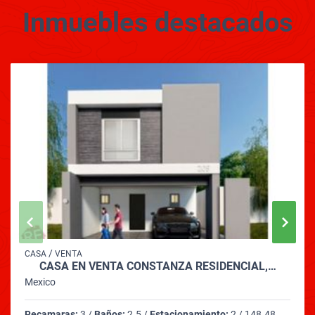
Inmuebles
destacados
/
CASA
VENTA
CASA EN VENTA CONSTANZA RESIDENCIAL,…
Mexico
Recamaras:
3 /
Baños:
2.5 /
Estacionamiento:
2 / 148.48