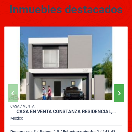
Inmuebles
destacados
/
CASA
VENTA
CASA EN VENTA CONSTANZA RESIDENCIAL,…
Mexico
Recamaras:
3 /
Baños:
2.5 /
Estacionamiento:
2 / 148.48