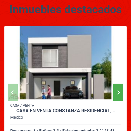
Inmuebles
destacados
/
CASA
VENTA
CASA EN VENTA CONSTANZA RESIDENCIAL,…
Mexico
Recamaras:
3 /
Baños:
2.5 /
Estacionamiento:
2 / 148.48