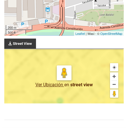
200 m
500 ft
Leaflet
| Wasi - ©
OpenStreetMap
Street View
Ver Ubicación
en
street view