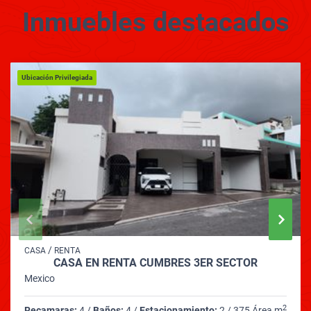
Inmuebles
destacados
Ubicación Privilegiada
/
CASA
RENTA
CASA EN RENTA CUMBRES 3ER SECTOR
Mexico
2
Recamaras:
4 /
Baños:
4 /
Estacionamiento:
2 / 375 Área m