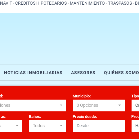
ONAVIT - CREDITOS HIPOTECARIOS - MANTENIMIENTO - TRASPASOS - B
NOTICIAS INMOBILIARIAS
ASESORES
QUIÉNES SOM
d:
Municipio:
Tipo
iones
0 Opciones
C
as:
Baños:
Precio desde:
Prec
s
Todos