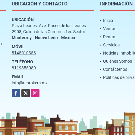
UBICACIÓN Y CONTACTO
INFORMACIÓN
UBICACIÓN
Inicio
Plaza Leones. Ave. Paseo de los Leones
Ventas
2908, Colina de las Cumbres 1er. Sector
Rentas
Monterrey - Nuevo León - México
 el
Servicios
MÓVIL
8145010358
Noticias Inmobili
Quiénes Somos
TELÉFONO
8119356080
Contáctenos
EMAIL
Políticas de priv
info@rebrokers.mx
Facebook
X
Instagram