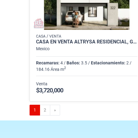
/
CASA
VENTA
CASA EN VENTA ALTRYSA RESIDENCIAL, GARCÍA
Mexico
Recamaras:
4 /
Baños:
3.5 /
Estacionamiento:
2 /
2
184.16 Área m
Venta
$3,720,000
Siguiente
1
2
»