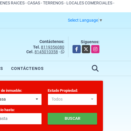
IENES RAICES - CASAS - TERRENOS - LOCALES COMERCIALES -
Select Language
▼
Contáctenos:
Síguenos:
Tel.
8119356080
Facebook
X
Instagram
Cel.
8145010358
-
OS
CONTÁCTENOS
 de inmueble:
Estado Propiedad:
asa
Todos
io hasta:
BUSCAR