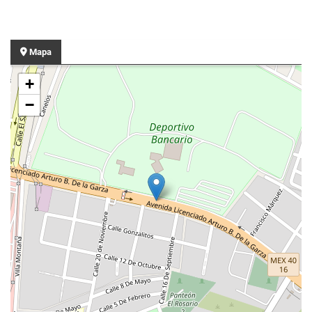
Mapa
+
−