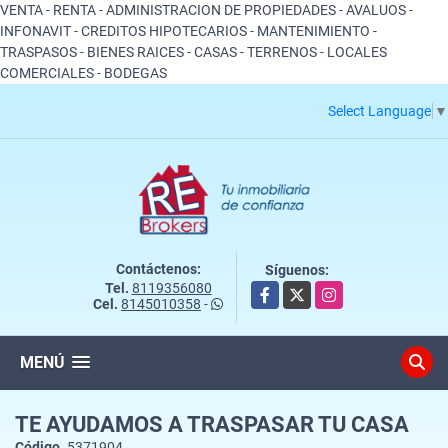
VENTA - RENTA - ADMINISTRACION DE PROPIEDADES - AVALUOS -
INFONAVIT - CREDITOS HIPOTECARIOS - MANTENIMIENTO -
TRASPASOS - BIENES RAICES - CASAS - TERRENOS - LOCALES
COMERCIALES - BODEGAS
Select Language
▼
Contáctenos:
Síguenos:
Tel.
8119356080
Facebook
X
Instagram
Cel.
8145010358
-
MENÚ
TE AYUDAMOS A TRASPASAR TU CASA
Código.
5371904