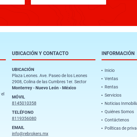
UBICACIÓN Y CONTACTO
INFORMACIÓN
UBICACIÓN
Inicio
Plaza Leones. Ave. Paseo de los Leones
Ventas
2908, Colina de las Cumbres 1er. Sector
Rentas
Monterrey - Nuevo León - México
 el
Servicios
MÓVIL
8145010358
Noticias Inmobili
Quiénes Somos
TELÉFONO
8119356080
Contáctenos
EMAIL
Políticas de priv
info@rebrokers.mx