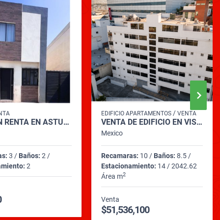
/
NTA
EDIFICIO APARTAMENTOS
VENTA
CASA EN RENTA EN ASTURIAS PREMIER APODACA
VENTA DE EDIFICIO EN VISTA HERMOSA
Mexico
as:
3 /
Baños:
2 /
Recamaras:
10 /
Baños:
8.5 /
amiento:
2
Estacionamiento:
14 / 2042.62
2
Área m
0
Venta
$51,536,100