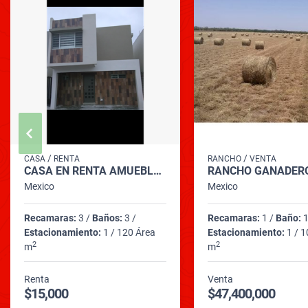
/
/
CASA
RENTA
RANCHO
VENTA
CASA EN RENTA AMUEBLADA COL FRACC, PRIVALIA CONCORDIA
Mexico
Mexico
Recamaras:
3 /
Baños:
3 /
Recamaras:
1 /
Baño:
1
Estacionamiento:
1 / 120 Área
Estacionamiento:
1 / 1
2
2
m
m
Renta
Venta
$15,000
$47,400,000