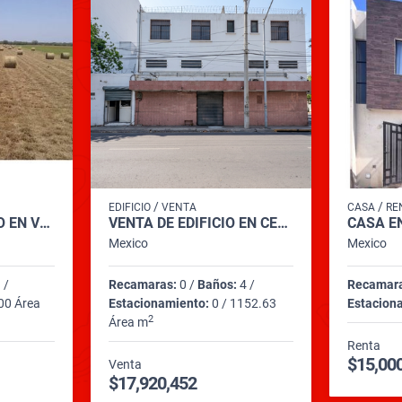
/
/
EDIFICIO
VENTA
CASA
RE
RANCHO GANADERO EN VENTA EN GENERAL TERÁN
VENTA DE EDIFICIO EN CENTRO
Mexico
Mexico
 /
Recamaras:
0 /
Baños:
4 /
Recamar
00 Área
Estacionamiento:
0 / 1152.63
Estacion
2
Área m
Renta
$15,00
Venta
$17,920,452