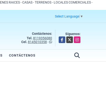
IENES RAICES - CASAS - TERRENOS - LOCALES COMERCIALES -
Select Language
▼
Contáctenos:
Síguenos:
Tel.
8119356080
Facebook
X
Instagram
Cel.
8145010358
-
OS
CONTÁCTENOS