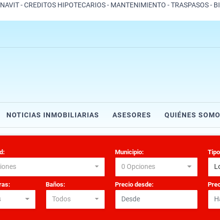
ONAVIT - CREDITOS HIPOTECARIOS - MANTENIMIENTO - TRASPASOS - B
NOTICIAS INMOBILIARIAS
ASESORES
QUIÉNES SOM
d:
Municipio:
Tipo
iones
0 Opciones
L
as:
Baños:
Precio desde:
Prec
s
Todos