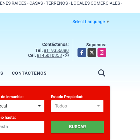
IENES RAICES - CASAS - TERRENOS - LOCALES COMERCIALES -
Select Language
▼
Contáctenos:
Síguenos:
Tel.
8119356080
Facebook
X
Instagram
Cel.
8145010358
-
OS
CONTÁCTENOS
 de inmueble:
Estado Propiedad:
ocal
Todos
io hasta:
BUSCAR