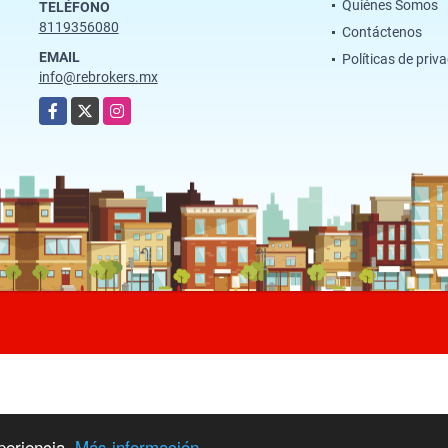
Quiénes Somos
TELÉFONO
8119356080
Contáctenos
EMAIL
Políticas de priv
info@rebrokers.mx
Facebook
X
Instagram
periencia.
Más información