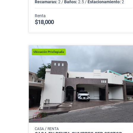
Recamaras:
2 /
Baños:
2.5 /
Estacionamiento:
2
Renta
$18,000
Ubicación Privilegiada
/
CASA
RENTA