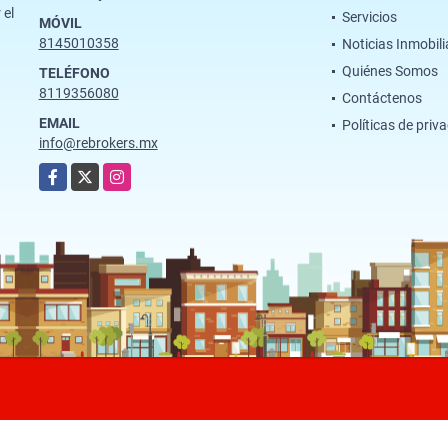
 el
Servicios
MÓVIL
8145010358
Noticias Inmobili
Quiénes Somos
TELÉFONO
8119356080
Contáctenos
EMAIL
Políticas de priv
info@rebrokers.mx
Facebook
X
Instagram