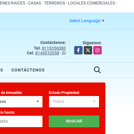
IENES RAICES - CASAS - TERRENOS - LOCALES COMERCIALES -
Select Language
▼
Contáctenos:
Síguenos:
Tel.
8119356080
Facebook
X
Instagram
Cel.
8145010358
-
OS
CONTÁCTENOS
 de inmueble:
Estado Propiedad:
asa
Todos
io hasta:
BUSCAR