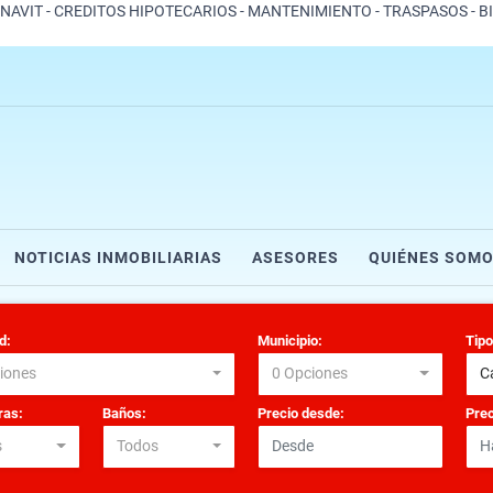
ONAVIT - CREDITOS HIPOTECARIOS - MANTENIMIENTO - TRASPASOS - B
NOTICIAS INMOBILIARIAS
ASESORES
QUIÉNES SOM
d:
Municipio:
Tipo
iones
0 Opciones
C
as:
Baños:
Precio desde:
Prec
s
Todos