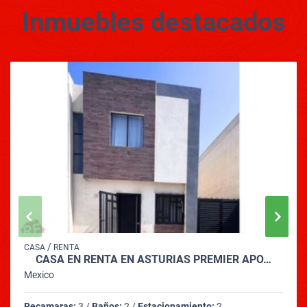
Inmuebles
destacados
/
CASA
RENTA
CASA EN RENTA EN ASTURIAS PREMIER APO…
Mexico
Recamaras:
3 /
Baños:
2 /
Estacionamiento:
2