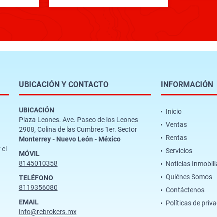
UBICACIÓN Y CONTACTO
INFORMACIÓN
UBICACIÓN
Inicio
Plaza Leones. Ave. Paseo de los Leones
Ventas
2908, Colina de las Cumbres 1er. Sector
Rentas
Monterrey - Nuevo León - México
 el
Servicios
MÓVIL
8145010358
Noticias Inmobili
Quiénes Somos
TELÉFONO
8119356080
Contáctenos
EMAIL
Políticas de priv
info@rebrokers.mx