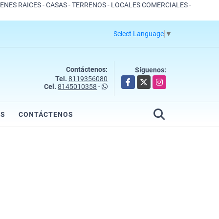
IENES RAICES - CASAS - TERRENOS - LOCALES COMERCIALES -
Select Language
▼
Contáctenos:
Síguenos:
Tel.
8119356080
Facebook
X
Instagram
Cel.
8145010358
-
OS
CONTÁCTENOS