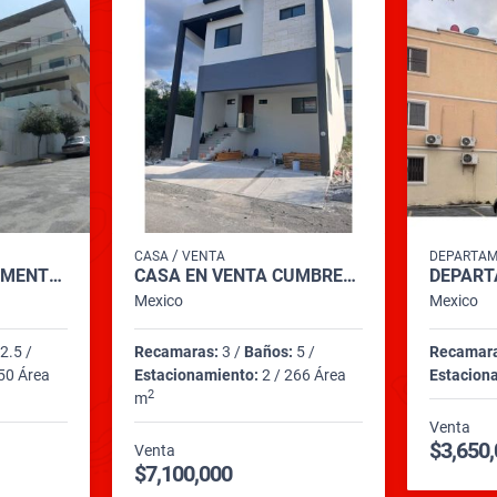
/
CASA
VENTA
DEPARTA
RENTA DE DEPARTAMENTO EN TORRE ANTIGUA HACIENDA SAN AGUSTÍN SPGG
CASA EN VENTA CUMBRES ELITE PREMIER
Mexico
Mexico
2.5 /
Recamaras:
3 /
Baños:
5 /
Recamar
50 Área
Estacionamiento:
2 / 266 Área
Estacion
2
m
Venta
$3,650
Venta
$7,100,000