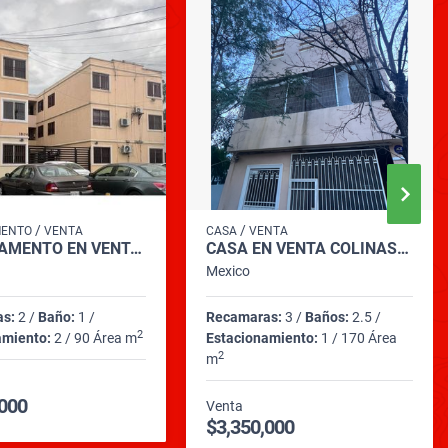
/
/
MENTO
VENTA
CASA
VENTA
DEPARTAMENTO EN VENTA EN JARDÍN ESPAÑOL, SUR DE MONTERREY
CASA EN VENTA COLINAS DE VALLE VERDE
Mexico
as:
2 /
Baño:
1 /
Recamaras:
3 /
Baños:
2.5 /
2
amiento:
2 / 90 Área m
Estacionamiento:
1 / 170 Área
2
m
,000
Venta
$3,350,000