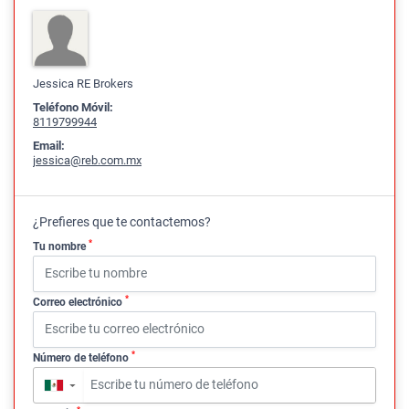
Jessica RE Brokers
Teléfono Móvil:
8119799944
Email:
jessica@reb.com.mx
¿Prefieres que te contactemos?
*
Tu nombre
*
Correo electrónico
*
Número de teléfono
▼