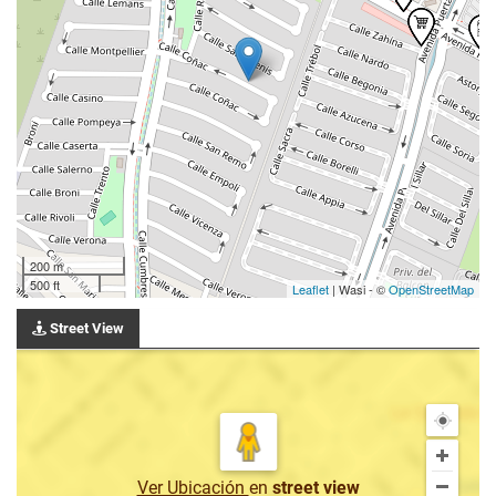
200 m
500 ft
Leaflet
| Wasi - ©
OpenStreetMap
Street View
Ver Ubicación
en
street view